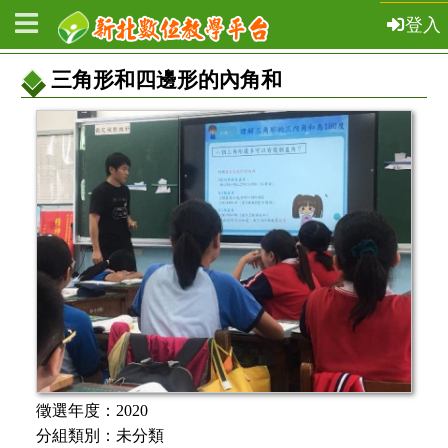
登入
三角形和四邊形的內角和
教
案
基
本
資
訊
徵選年度：
2020
分組類別：
未分類