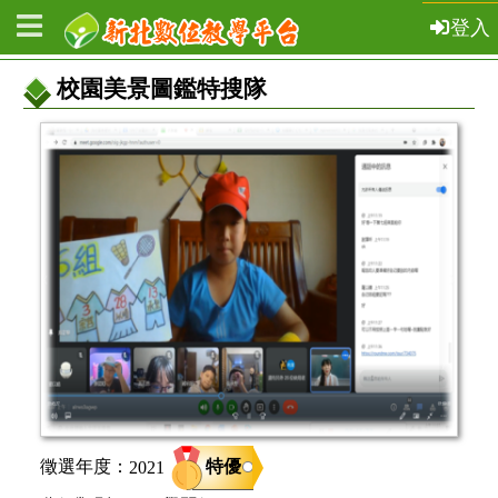
登入
校園美景圖鑑特搜隊
教
案
基
本
資
訊
特優
徵選年度：
2021