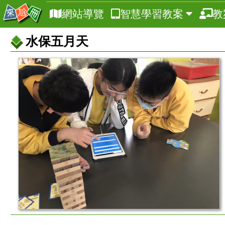
網站導覽
智慧學習教案
教
水保五月天
教
案
基
本
資
訊