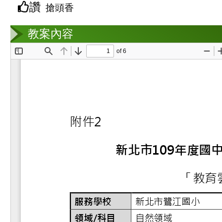
讚
搶頭香
教案互動
教案內容