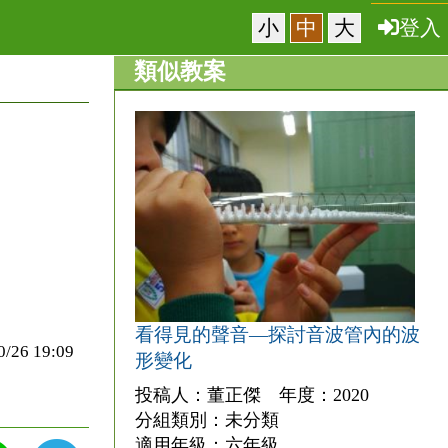
小
中
大
登入
類似教案
看得見的聲音—探討音波管內的波
6 19:09
形變化
投稿人：董正傑 年度：2020
分組類別：未分類
適用年級：六年級