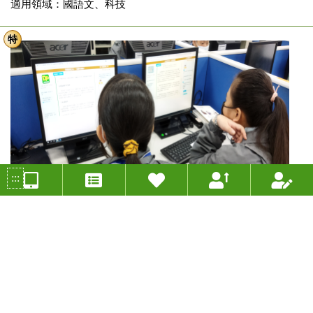
適用領域：國語文、科技
特
:::
鴻圖大展 ～「圖書館」與「閱讀策略」的數位學習加乘課
程
投稿人：李郁晴 年度：2021
分組類別：自主學習組