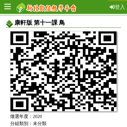
登入
康軒版 第十一課 鳥
教
案
基
本
資
訊
徵選年度：
2020
分組類別：
未分類