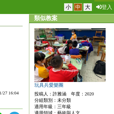
小
中
大
登入
類似教案
玩具兵愛樂團
7 16:04
投稿人：許雅涵 年度：2020
分組類別：未分類
適用年級：三年級
適用領域：藝術與人文