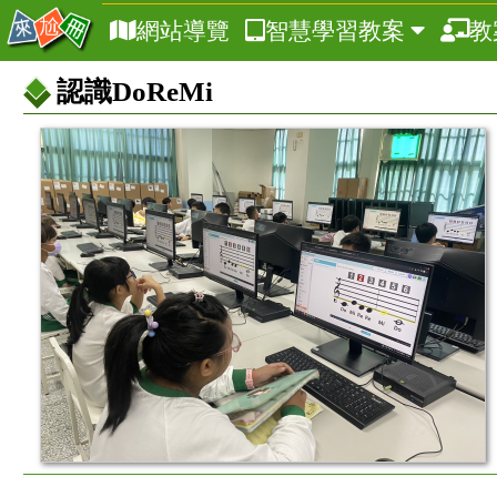
網站導覽
智慧學習教案
教
認識DoReMi
教
案
基
本
資
訊