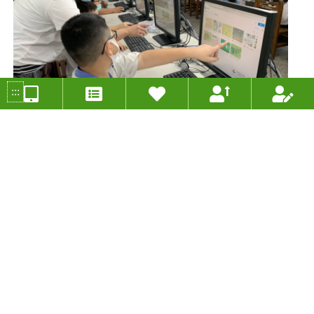
:::
育起show time～就是愛小一迎新AR校園介紹磁鐵片
投稿人：劉宜芳 年度：2020
分組類別：未分類
適用年級：四年級
適用領域：國語文、藝術與人文、資訊教育