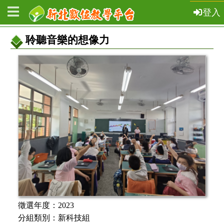
登入
聆聽音樂的想像力
教
案
基
本
資
訊
徵選年度：
2023
分組類別：
新科技組