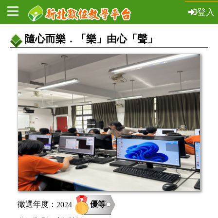
登入
隨心而樂．「樂」由心「聲」
教
案
基
本
資
訊
優等
徵選年度：
2024