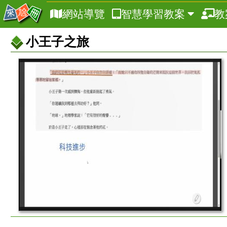
網站導覽
智慧學習教案
教
小王子之旅
教
案
基
本
資
訊