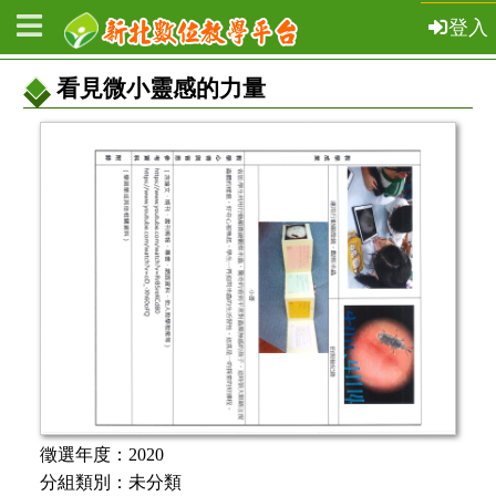
登入
看見微小靈感的力量
教
案
基
本
資
訊
徵選年度：
2020
分組類別：
未分類