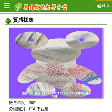
登入
質感採集
教
案
基
本
資
訊
徵選年度：
2021
分組類別：
PBL學習組