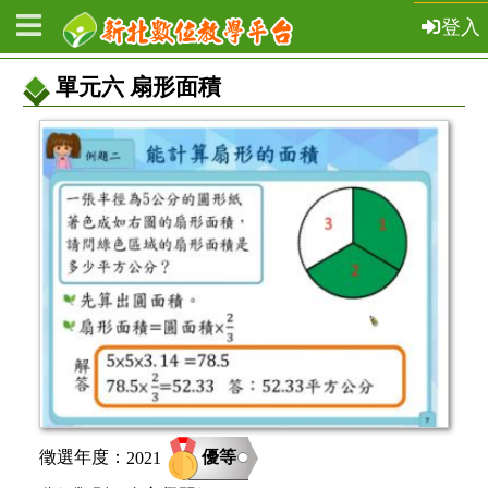
登入
單元六 扇形面積
教
案
基
本
資
訊
優等
徵選年度：
2021