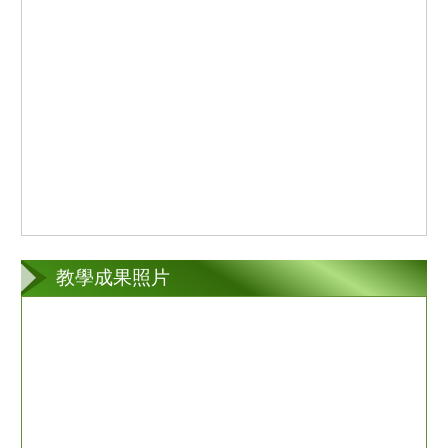
教學成果照片
第
第
第
一
二
一
張
張
張
(c
l
o
n
e)