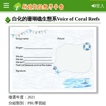
登入
白化的珊瑚礁生態系Voice of Coral Reefs
教
案
基
本
資
訊
徵選年度：
2021
分組類別：
PBL學習組