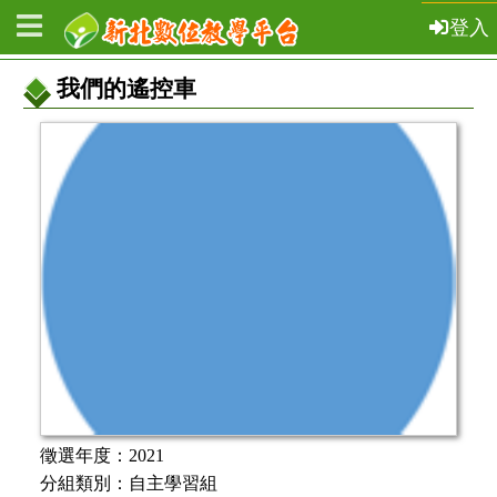
登入
我們的遙控車
教
案
基
本
資
訊
徵選年度：
2021
分組類別：
自主學習組