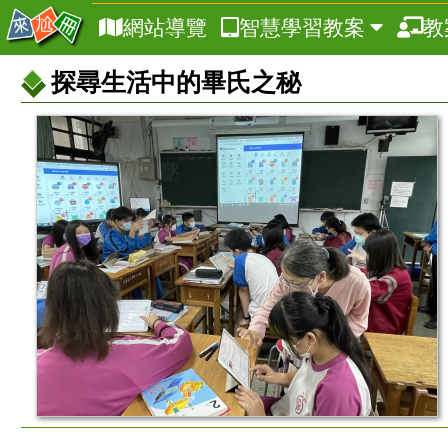
網站導覽
智慧學習教案
教
探尋生活中的畢氏之秘
教
案
基
本
資
訊