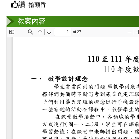
讚
搶頭香
教案互動
教案內容