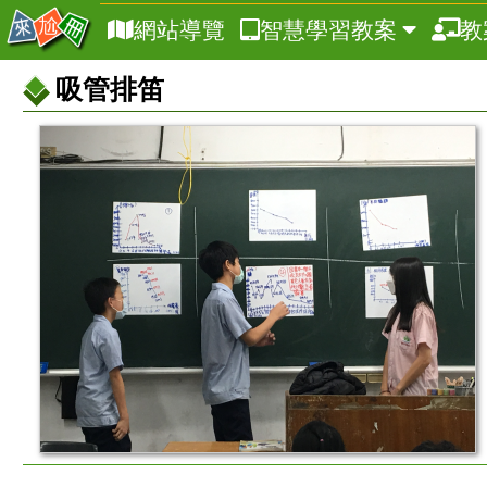
網站導覽
智慧學習教案
教
吸管排笛
教
案
基
本
資
訊