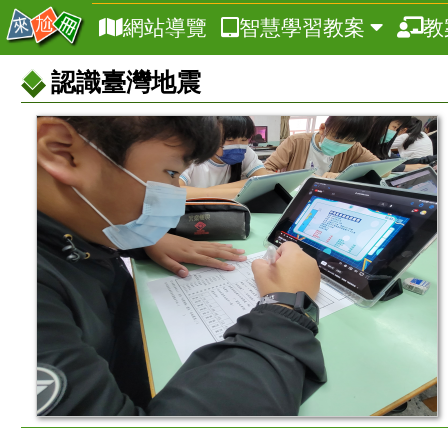
網站導覽
智慧學習教案
教
認識臺灣地震
教
案
基
本
資
訊