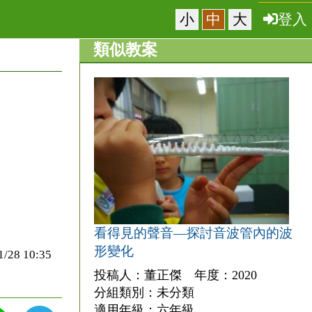
小
中
大
登入
類似教案
看得見的聲音—探討音波管內的波
形變化
8 10:35
投稿人：董正傑 年度：2020
分組類別：未分類
適用年級：六年級