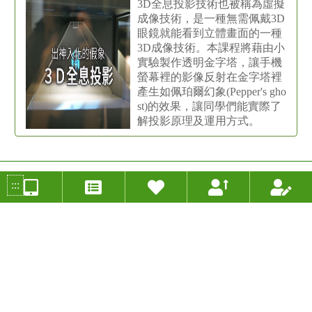
3D全息投影技術也被稱為虛擬
成像技術，是一種無需佩戴3D
眼鏡就能看到立體畫面的一種
3D成像技術。本課程將藉由小
實驗製作透明金字塔，讓手機
螢幕裡的影像反射在金字塔裡
產生如佩珀爾幻象(Pepper's gho
st)的效果，讓同學們能實際了
解投影原理及運用方式。
:::
類似教案
特