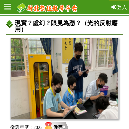
登入
現實？虛幻？眼見為憑？（光的反射應
用）
教
案
基
本
資
訊
優等
徵選年度：
2022