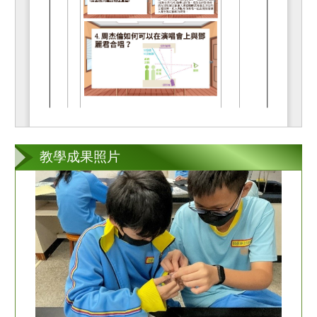
教學成果照片
第
2
張