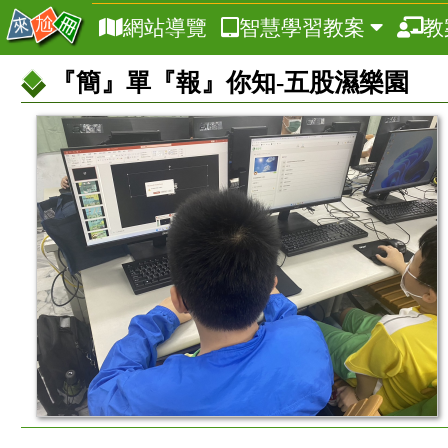
網站導覽
智慧學習教案
教
『簡』單『報』你知-五股濕樂園
教
案
基
本
資
訊