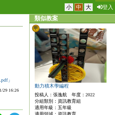
小
中
大
登入
類似教案
甲
df」
動力積木學編程
9 16:26
投稿人：張逸航 年度：2022
分組類別：資訊教育組
適用年級：五年級
適用領域：資訊教育