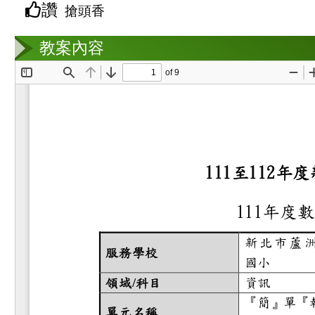
讚
搶頭香
教案互動
教案內容