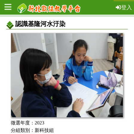
登入
認識基隆河水汙染
教
案
基
本
資
訊
徵選年度：
2023
分組類別：
新科技組