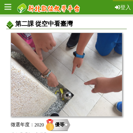
登入
第二課 從空中看臺灣
教
案
基
本
資
訊
優等
徵選年度：
2020