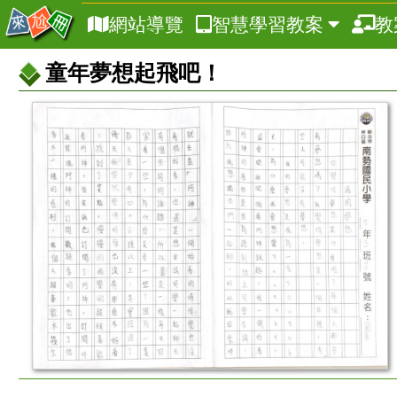
網站導覽
智慧學習教案
教
童年夢想起飛吧！
教
案
基
本
資
訊