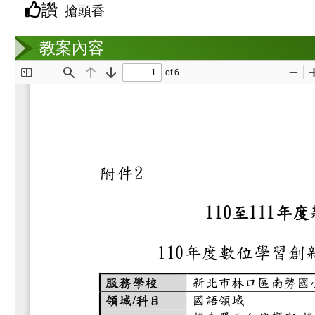
讚
搶頭香
教案互動
教案內容