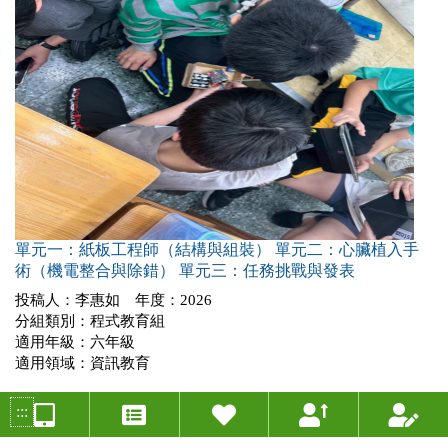
單元一：紙板工程師（結構與組裝） 單元二：心臟植入手
術（機電整合與除錯） 單元三：任務挑戰與發表
投稿人：李惠如 年度：2026
分組類別：程式教育組
適用年級：六年級
適用領域：資訊教育
:::
甲