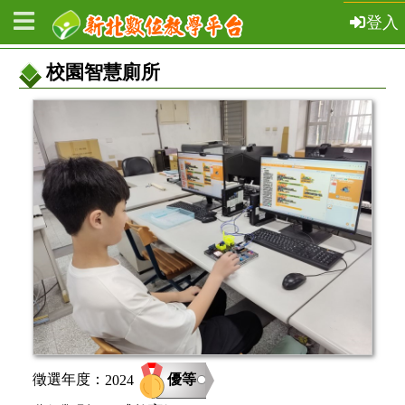
登入
校園智慧廁所
教
案
基
本
資
訊
優等
徵選年度：
2024