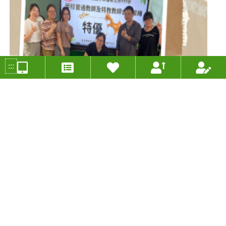
:::
恐龍『摺』學家線上展覽
投稿人：黃俐瑋 年度：2023
分組類別：PBL學習組
適用年級：六年級
適用領域：藝術與人文、資訊教育