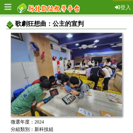
登入
歌劇狂想曲：公主的宣判
教
案
基
本
資
訊
徵選年度：
2024
分組類別：
新科技組