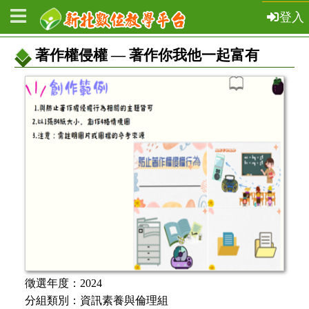
登入
著作權侵權 — 著作你我他一起富有
教
案
基
本
資
訊
徵選年度：
2024
分組類別：
資訊素養與倫理組