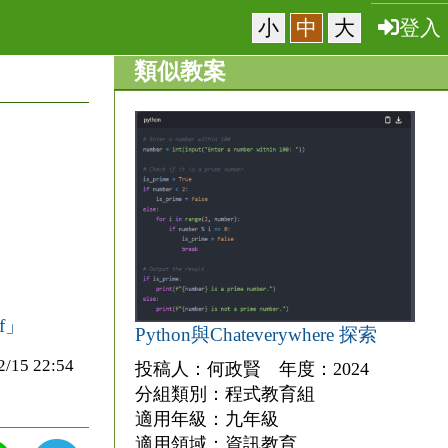
小
中
大
登入
類似教案
f」
Python與Chateverywhere 探索
5 22:54
投稿人：何政賢 年度：2024
分組類別：程式教育組
適用年級：九年級
適用領域：資訊教育