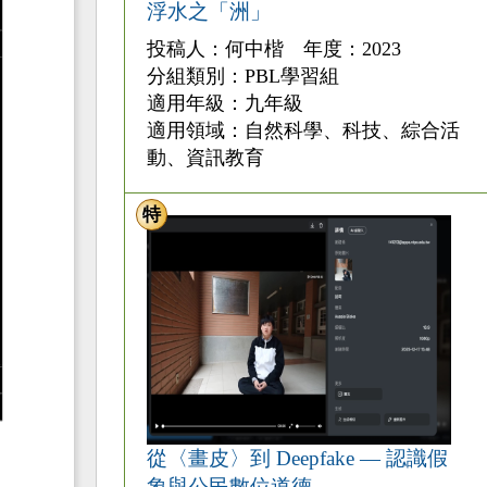
浮水之「洲」
投稿人：何中楷 年度：2023
分組類別：PBL學習組
適用年級：九年級
適用領域：自然科學、科技、綜合活
動、資訊教育
特
從〈畫皮〉到 Deepfake — 認識假
象與公民數位道德