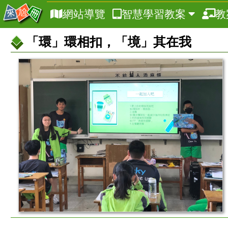
網站導覽
智慧學習教案
教
「環」環相扣，「境」其在我
教
案
基
本
資
訊