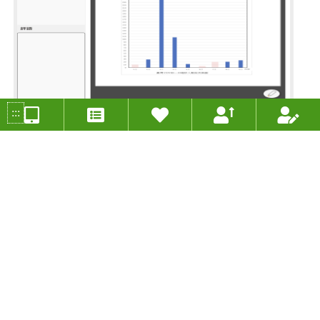
「疫」起關心臺灣「情」懷世界──長條圖與折線圖
:::
投稿人：張嘉賢 年度：2020
分組類別：未分類
適用年級：六年級
適用領域：數學
甲