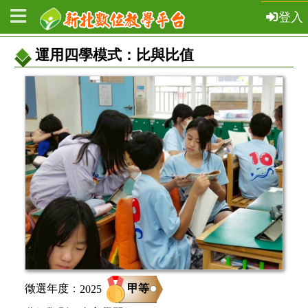
登入
運用四學模式：比與比值
教
案
基
本
資
訊
甲等
徵選年度：
2025