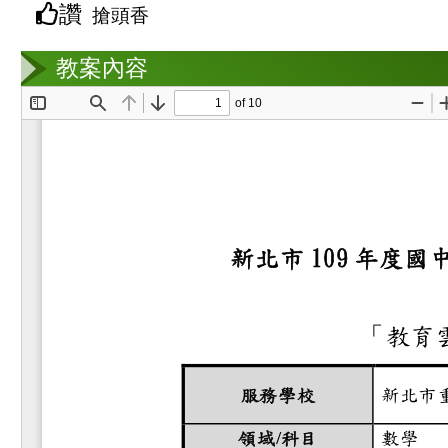
讚
搶頭香
教案互動
教案內容