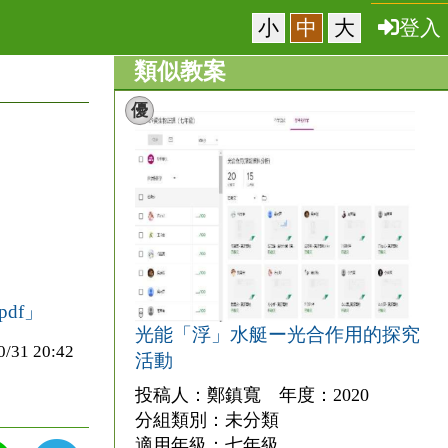
小
中
大
登入
類似教案
優
df」
光能「浮」水艇ー光合作用的探究
1 20:42
活動
投稿人：鄭鎮寬 年度：2020
分組類別：未分類
適用年級：七年級