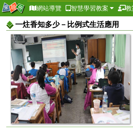
網站導覽
智慧學習教案
教
一炷香知多少－比例式生活應用
教
案
基
本
資
訊