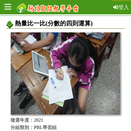
登入
熱量比一比(分數的四則運算)
教
案
基
本
資
訊
徵選年度：
2021
分組類別：
PBL學習組