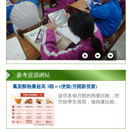
第
2
張
參考資源網站
鳳梨酥熱量超高 3顆＝1便當(另開新視窗)
提供各個月餅的熱量比較，挖
空給學生填寫，做熱量比較。