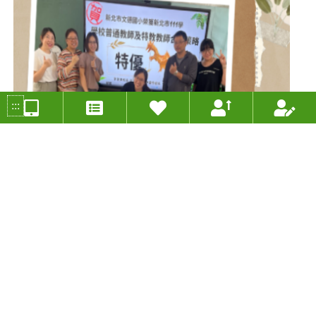
:::
恐龍『摺』學家線上展覽
投稿人：黃俐瑋 年度：2023
分組類別：PBL學習組
適用年級：六年級
適用領域：藝術與人文、資訊教育