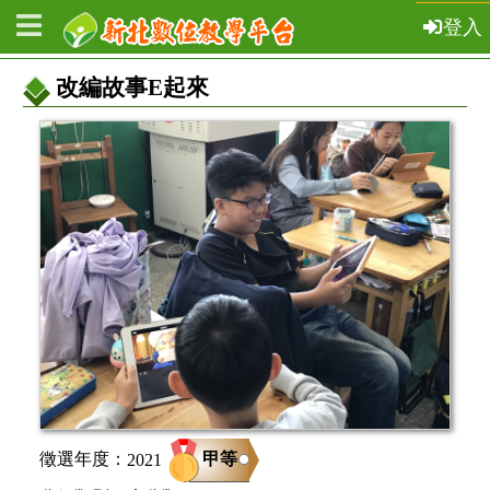
登入
改編故事E起來
教
案
基
本
資
訊
甲等
徵選年度：
2021