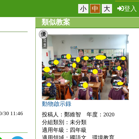
小
中
大
登入
類似教案
優
動物啟示錄
0 11:46
投稿人：鄭維智 年度：2020
分組類別：未分類
適用年級：四年級
適用領域：國語文、環境教育