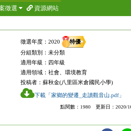
案徵選
資源網站
特優
徵選年度：
2020
分組類別：
未分類
適用年級：
四年級
適用領域：
社會、環境教育
投稿者：
蘇秋金(八里區米倉國民小學)
下載「家鄉的變遷_走讀觀音山.pdf」
點閱數：1980 更新日：2020/10/3