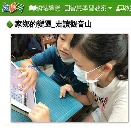
網站導覽
智慧學習教案
教
家鄉的變遷_走讀觀音山
教
案
基
本
資
訊