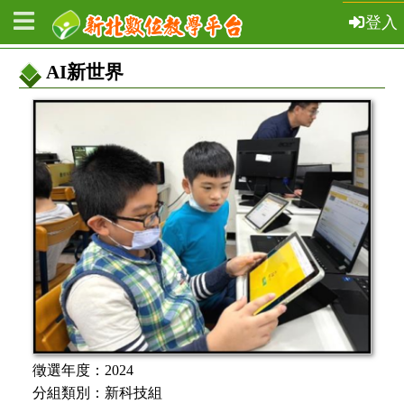
登入
AI新世界
教
案
基
本
資
訊
徵選年度：
2024
分組類別：
新科技組