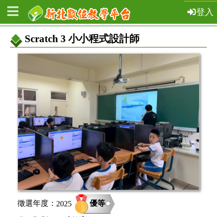
登入
Scratch 3 小小程式設計師
教
案
基
本
資
訊
優等
徵選年度：
2025