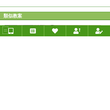
類似教案
:::
水生生物大蒐秘
投稿人：周珮君 年度：2021