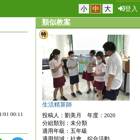
小
中
大
登入
類似教案
特
生活精算師
1 00:11
投稿人：劉美月 年度：2020
分組類別：未分類
適用年級：五年級
適用領域：社會、綜合活動