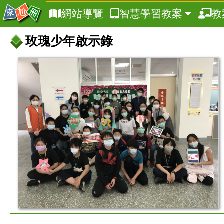
網站導覽
智慧學習教案
教
玫瑰少年啟示錄
教
案
基
本
資
訊