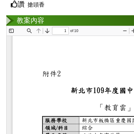
讚
搶頭香
教案互動
教案內容