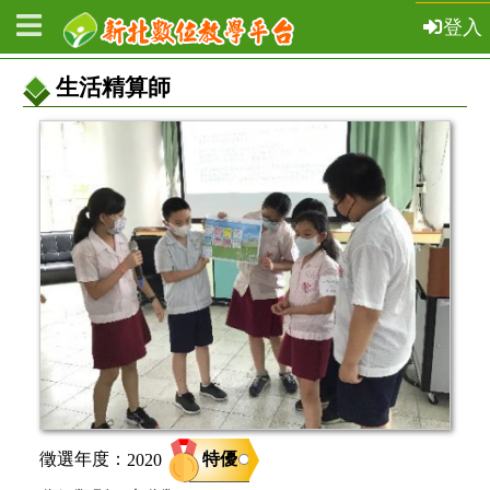
登入
生活精算師
教
案
基
本
資
訊
特優
徵選年度：
2020