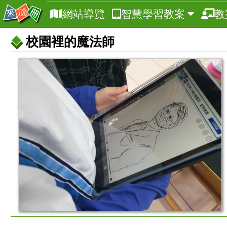
網站導覽
智慧學習教案
教
校園裡的魔法師
教
案
基
本
資
訊