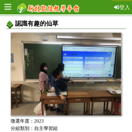
登入
認識有趣的仙草
教
案
基
本
資
訊
徵選年度：
2023
分組類別：
自主學習組