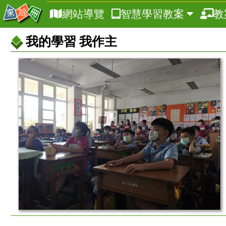
網站導覽
智慧學習教案
教
我的學習 我作主
教
案
基
本
資
訊