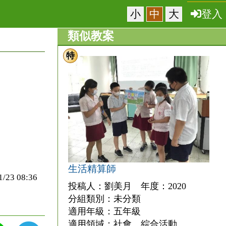
小
中
大
登入
類似教案
特
生活精算師
3 08:36
投稿人：劉美月 年度：2020
分組類別：未分類
適用年級：五年級
適用領域：社會、綜合活動