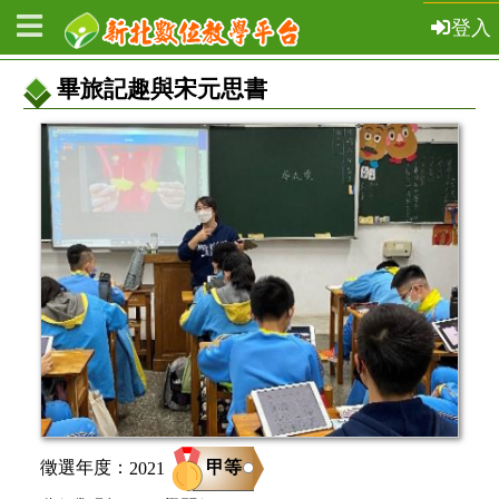
登入
畢旅記趣與宋元思書
教
案
基
本
資
訊
甲等
徵選年度：
2021