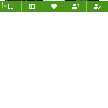
:::
好運旺旺來-機率
投稿人：蔡佩旻 年度：2020
分組類別：未分類
適用年級：九年級
適用領域：國語文、歷史、藝術與人文、數學