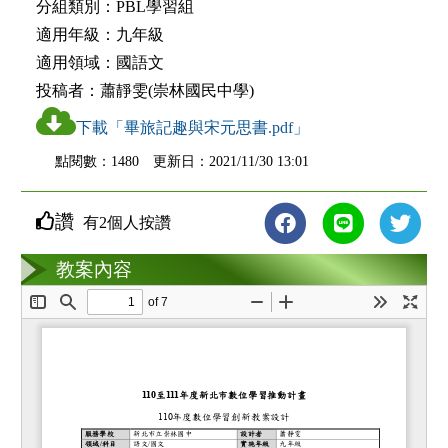
分組類別：
PBL學習組
適用年級：
九年級
適用領域：
國語文
投稿者：
蕭靜雯(崇林國民中學)
下載「畢旅記趣與宋元思書.pdf」
點閱數：1480 更新日：2021/11/30 13:01
讚
有2個人按讚
教案互動
教案內容
loading...