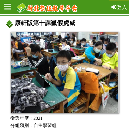
登入
康軒版第十課狐假虎威
教
案
基
本
資
訊
徵選年度：
2021
分組類別：
自主學習組